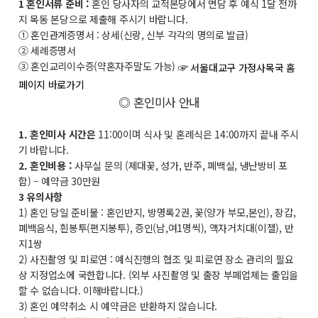
1 혼인서류 준비 :
혼인 당사자의 교적본당에서 면담 후 예식 1달 전까
지 목동 본당으로 제출해 주시기 바랍니다.
① 혼인관계증명서 : 상세(신랑, 신부 각각의 명의로 발급)
② 세례증명서
③ 혼인교리이수증(약혼자주말도 가능)
☞ 서울대교구 가정사목국 홈
페이지 바로가기
◎ 혼인미사 안내
1. 혼인미사 시간은
11:00이며 식사 및 혼례식은 14:00까지 끝내 주시
기 바랍니다.
2. 혼인비용 :
사무실 문의 (제대꽃, 성가, 반주, 폐백실, 냉난방비 포
함) – 예약금 30만원
3 유의사항
1) 혼인 당일 준비물 : 혼인반지, 방명록2권, 꽃(양가 부모,본인), 장갑,
폐백음식, 흰봉투(편지봉투), 증인(남,여1명씩), 액자거치대(이젤), 반
지1쌍
2) 사진촬영 및 피로연 : 예식진행의 협조 및 피로연 장소 관리의 필요
상 지정업소에 국한합니다. (외부 사진촬영 및 출장 부페업체는 출입을
할 수 없습니다. 이해바랍니다.)
3) 혼인 예약취소 시 예약금은 반환하지 않습니다.