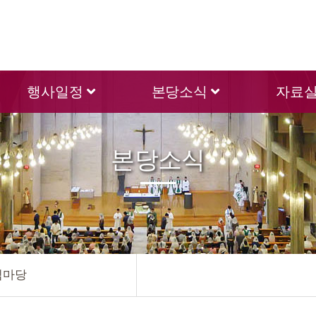
행사일정
본당소식
자료
본당소식
님마당