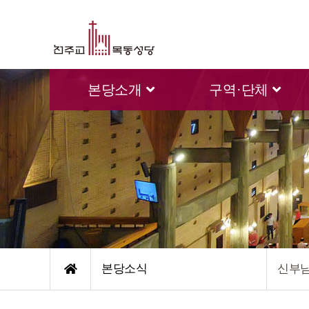
본당소개
구역·단체
본당소식
신부