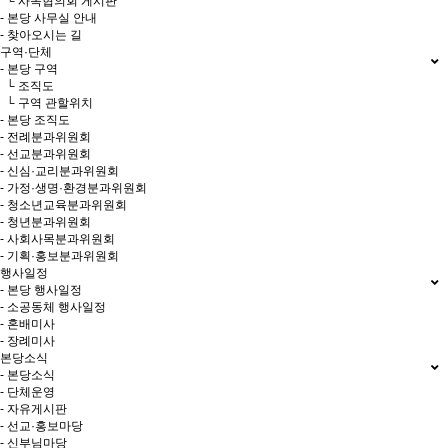
└ 사목협의회 게시판
- 본당 사무실 안내
- 찾아오시는 길
구역·단체
- 본당 구역
└ 조직도
└ 구역 관할위치
- 본당 조직도
- 전례분과위원회
- 선교분과위원회
- 신심·교리분과위원회
- 가정·생명·환경분과위원회
- 청소년교육분과위원회
- 청년분과위원회
- 사회사목분과위원회
- 기획·홍보분과위원회
행사일정
- 본당 행사일정
- 소공동체 행사일정
- 혼배미사
- 장례미사
본당소식
- 본당소식
- 단체운영
- 자유게시판
- 선교·홍보마당
- 신부님마당