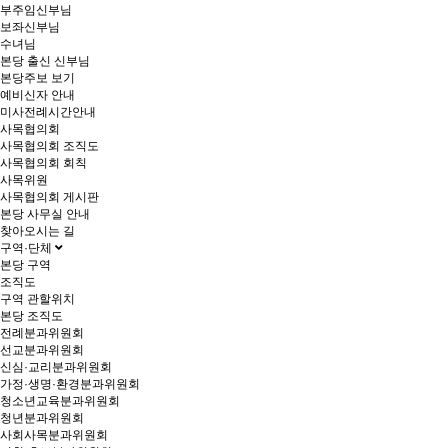
부주임신부님
보좌신부님
수녀님
본당 출신 신부님
본당주보 보기
예비신자 안내
미사전례시간안내
사목협의회
사목협의회 조직도
사목협의회 회칙
사목위원
사목협의회 게시판
본당 사무실 안내
찾아오시는 길
구역·단체
본당 구역
조직도
구역 관할위치
본당 조직도
전례분과위원회
선교분과위원회
신심·교리분과위원회
가정·생명·환경분과위원회
청소년교육분과위원회
청년분과위원회
사회사목분과위원회