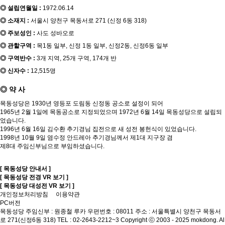
◎ 설립연월일 :
1972.06.14
◎ 소재지 :
서울시 양천구 목동서로 271 (신정 6동 318)
◎ 주보성인 :
사도 성바오로
◎ 관할구역 :
목1동 일부, 신정 1동 일부, 신정2동, 신정6동 일부
◎ 구역반수 :
3개 지역, 25개 구역, 174개 반
◎ 신자수 :
12,515명
◎ 약 사
목동성당은 1930년 영등포 도림동 신정동 공소로 설정이 되어
1965년 2월 1일에 목동공소로 지정되었으며 1972년 6월 14일 목동성당으로 설립되
었습니다.
1996년 6월 16일 김수환 추기경님 집전으로 새 성전 봉헌식이 있었습니다.
1998년 10월 9일 염수정 안드레아 추기경님께서 제1대 지구장 겸
제8대 주임신부님으로 부임하셨습니다.
[ 목동성당 안내서 ]
[ 목동성당 전경 VR 보기 ]
[ 목동성당 대성전 VR 보기 ]
개인정보처리방침
이용약관
PC버전
목동성당
주임신부 : 원종철 루카
우편번호 : 08011
주소 : 서울특별시 양천구 목동서
로 271(신정6동 318)
TEL : 02-2643-2212~3
Copyright ⓒ 2003 - 2025 mokdong. Al