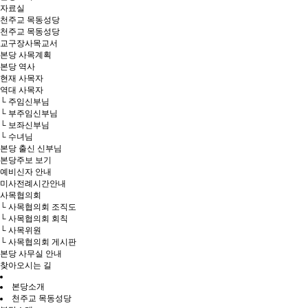
자료실
천주교 목동성당
천주교 목동성당
교구장사목교서
본당 사목계획
본당 역사
현재 사목자
역대 사목자
└ 주임신부님
└ 부주임신부님
└ 보좌신부님
└ 수녀님
본당 출신 신부님
본당주보 보기
예비신자 안내
미사전례시간안내
사목협의회
└ 사목협의회 조직도
└ 사목협의회 회칙
└ 사목위원
└ 사목협의회 게시판
본당 사무실 안내
찾아오시는 길
본당소개
천주교 목동성당