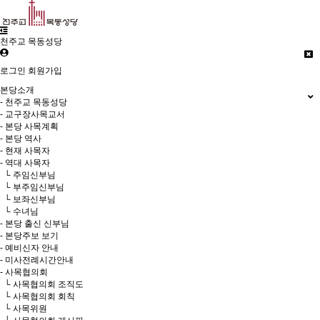
천주교 목동성당
로그인
회원가입
본당소개
- 천주교 목동성당
- 교구장사목교서
- 본당 사목계획
- 본당 역사
- 현재 사목자
- 역대 사목자
└ 주임신부님
└ 부주임신부님
└ 보좌신부님
└ 수녀님
- 본당 출신 신부님
- 본당주보 보기
- 예비신자 안내
- 미사전례시간안내
- 사목협의회
└ 사목협의회 조직도
└ 사목협의회 회칙
└ 사목위원