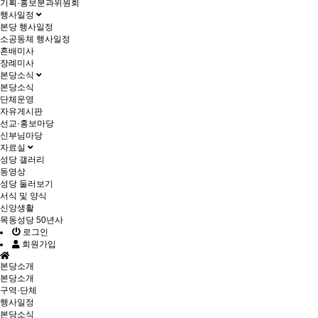
기획·홍보분과위원회
행사일정
본당 행사일정
소공동체 행사일정
혼배미사
장례미사
본당소식
본당소식
단체운영
자유게시판
선교·홍보마당
신부님마당
자료실
성당 갤러리
동영상
성당 둘러보기
서식 및 양식
신앙생활
목동성당 50년사
로그인
회원가입
본당소개
본당소개
구역·단체
행사일정
본당소식